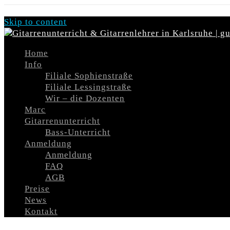
Skip to content
Home
Info
Filiale Sophienstraße
Filiale Lessingstraße
Wir – die Dozenten
Marc
Gitarrenunterricht
Bass-Unterricht
Anmeldung
Anmeldung
FAQ
AGB
Preise
News
Kontakt